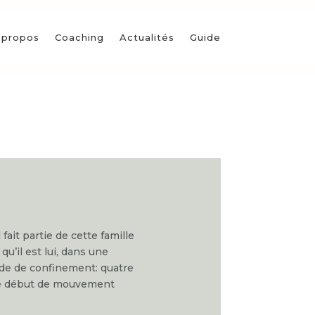
 propos
Coaching
Actualités
Guide
ait partie de cette famille
u’il est lui, dans une
ode de confinement: quatre
 ce début de mouvement