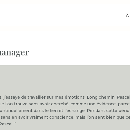
À
manager
j’essaye de travailler sur mes émotions. Long chemin! Pascal f
e l’on trouve sans avoir cherché, comme une évidence, parce q
ontinuellement dans le lien et l’échange. Pendant cette péri
 sans en avoir vraiment conscience, mais l’on sent bien que
Pascal !”